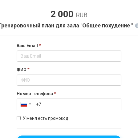
2 000
RUB
Тренировочный план для зала "Общее похудение "
Ваш Email
*
ФИО
*
Номер телефона
*
▼
У меня есть промокод